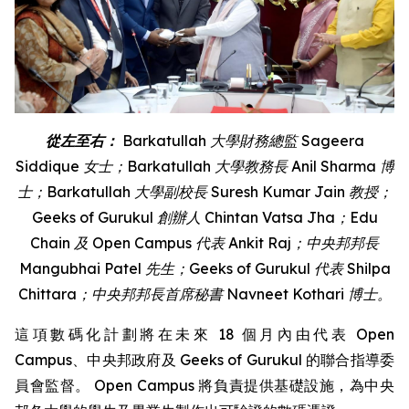
從左至右：
Barkatullah
大學財務總監
Sageera
Siddique
女士；
Barkatullah
大學教務長
Anil
Sharma
博
士；
Barkatullah
大學副校長
Suresh Kumar Jain
教授；
Geeks of Gurukul
創辦人
Chintan Vatsa Jha
；
Edu
Chain
及
Open Campus
代表
Ankit Raj
；中央邦邦長
Mangubhai
Patel
先生；
Geeks of Gurukul
代表
Shilpa
Chittara
；中央邦邦長首席秘書
Navneet Kothari
博士。
這項數碼化計劃將在未來 18 個月內由代表 Open
Campus、中央邦政府及 Geeks of Gurukul 的聯合指導委
員會監督。 Open Campus 將負責提供基礎設施，為中央