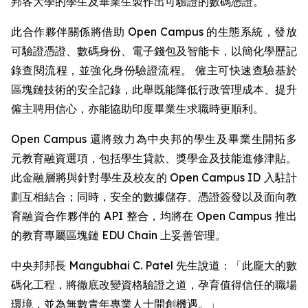
邦各大學的學生及畢業生製作出可驗證的數碼憑證。
此合作夥伴關係將借助 Open Campus 的生態系統，發放
可驗證憑證、數碼身份、電子錢包及智能卡，以簡化學歷記
錄查閱流程，並強化身份驗證流程。 僱主可快速查驗基於
區塊鏈技術的安全記錄，此舉既能降低行政管理成本、提升
僱主聘用信心，亦能協助印度畢業生求職時更順利。
Open Campus 還將致力為中央邦的學生及畢業生開拓多
元教育融資選項，包括學生貸款、獎學金及技能進修津貼。
此金融層將與針對學生及校友的 Open Campus ID 入駐計
劃互相結合；同時，安全的數據儲存、憑證簽發以及面向教
育融資合作夥伴的 API 整合，均將在 Open Campus 推出
的教育專屬區塊鏈 EDU Chain 上妥善管理。
中央邦邦長 Mangubhai C. Patel 先生說道：「此龐大的數
碼化工程，將徹底改變資格驗證之道，孕育值得信任的職場
環境，並為無數青年專業人士開創機遇。」