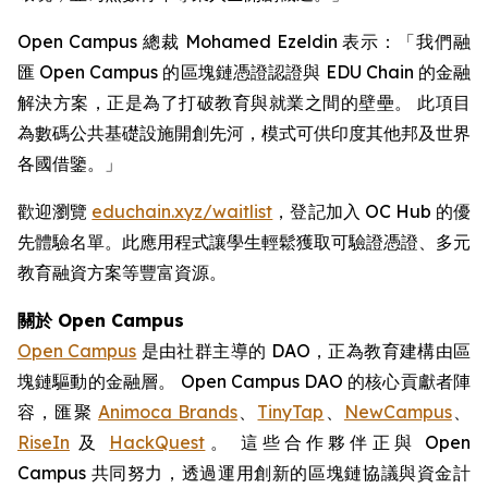
Open Campus 總裁 Mohamed Ezeldin 表示：「我們融
匯 Open Campus 的區塊鏈憑證認證與 EDU Chain 的金融
解決方案，正是為了打破教育與就業之間的壁壘。 此項目
為數碼公共基礎設施開創先河，模式可供印度其他邦及世界
各國借鑒。」
歡迎瀏覽
educhain.xyz/waitlist
，登記加入 OC Hub 的優
先體驗名單。此應用程式讓學生輕鬆獲取可驗證憑證、多元
教育融資方案等豐富資源。
關於
Open Campus
Open Campus
是由社群主導的 DAO，正為教育建構由區
塊鏈驅動的金融層。 Open Campus DAO 的核心貢獻者陣
容，匯聚
Animoca Brands
、
TinyTap
、
NewCampus
、
RiseIn
及
HackQuest
。 這些合作夥伴正與 Open
Campus 共同努力，透過運用創新的區塊鏈協議與資金計