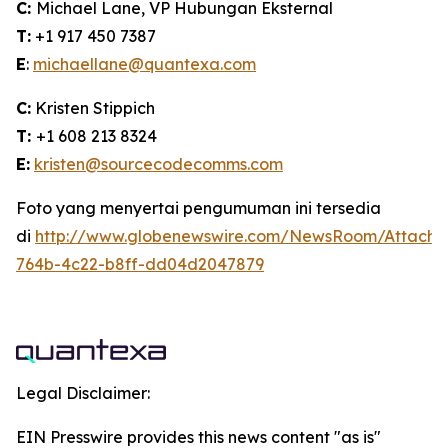
C:
Michael Lane, VP Hubungan Eksternal
T:
+1 917 450 7387
E
:
michaellane@quantexa.com
C:
Kristen Stippich
T:
+1 608 213 8324
E:
kristen@sourcecodecomms.com
Foto yang menyertai pengumuman ini tersedia
di
http://www.globenewswire.com/NewsRoom/Attach
764b-4c22-b8ff-dd04d2047879
Legal Disclaimer:
EIN Presswire provides this news content "as is"