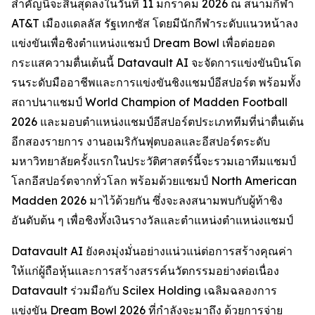
สำคัญนี้จะสิ้นสุดลงในวันที่ 11 มกราคม 2026 ณ สนามกีฬา
AT&T เมืองแดลลัส รัฐเทกซัส โดยมีนักกีฬาระดับแนวหน้าลง
แข่งขันเพื่อชิงตำแหน่งแชมป์ Dream Bowl เพื่อต่อยอด
กระแสความตื่นเต้นนี้ Datavault AI จะจัดการแข่งขันบินโด
รนระดับมืออาชีพและการแข่งขันชิงแชมป์อีสปอร์ต พร้อมทั้ง
สถาปนาแชมป์ World Champion of Madden Football
2026 และมอบตำแหน่งแชมป์อีสปอร์ตประเภททีมที่น่าตื่นเต้น
อีกสองรายการ งานอเมริกันฟุตบอลและอีสปอร์ตระดับ
มหาวิทยาลัยครั้งแรกในประวัติศาสตร์นี้จะรวมเอาทีมแชมป์
โลกอีสปอร์ตจากทั่วโลก พร้อมด้วยแชมป์ North American
Madden 2026 มาไว้ด้วยกัน ซึ่งจะลงสนามพบกับผู้ท้าชิง
อันดับต้น ๆ เพื่อชิงทั้งเงินรางวัลและตำแหน่งตำแหน่งแชมป์
Datavault AI ยังคงมุ่งมั่นอย่างแน่วแน่ต่อการสร้างคุณค่า
ให้แก่ผู้ถือหุ้นและการสร้างสรรค์นวัตกรรมอย่างต่อเนื่อง
Datavault ร่วมมือกับ Scilex Holding เฉลิมฉลองการ
แข่งขัน Dream Bowl 2026 ที่กำลังจะมาถึง ด้วยการจ่าย